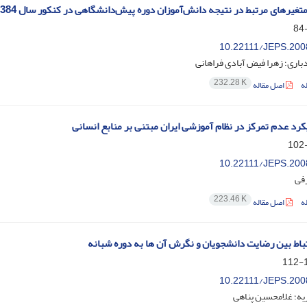
متغیرهای مرتبط در نتیجه دانش‌آموزان دوره پیش‌دانشگاهی در کنکور سال 1384
10.22111/JEPS.200
اری؛ زهرا فیض آبادی فراهانی
232.28 K
ه
اصل مقاله
کرد عدم تمرکز در نظام آموزشی ایران مبتنی بر منابع انسانی
10.22111/JEPS.200
رفی
223.46 K
ه
اصل مقاله
باط بین رضایت دانشجویان و نگرش آن ها به دوره شبانه
1
10.22111/JEPS.200
یه؛ غلامحسین پناهی