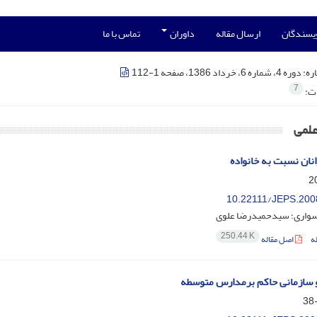
ویسندگان
ارسال مقاله
داوران
تماس با ما
ره:
دوره 4، شماره 6، خرداد 1386، صفحه 1-112
7
ات:
علمی
ان نسبت به خانواده
10.22111/JEPS.200
واری؛ سیدحمیدرضا علوی
250.44 K
ه
اصل مقاله
 سازمانی حاکم برمدارس متوسطه