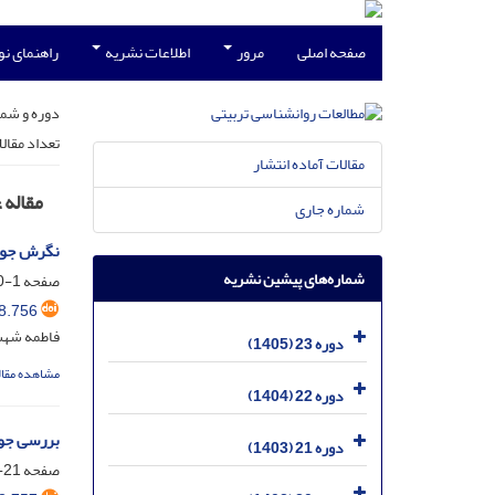
صفحه اصلی
مرور
اطلاعات نشریه
راهنمای ن
دوره و شما
تعداد مقال
مقالات آماده انتشار
مقاله 
شماره جاری
نگرش جوان
شماره‌های پیشین نشریه
صفحه
1-20
8.756
فاطمه شهس
دوره 23 (1405)
مشاهده مقال
دوره 22 (1404)
بررسی جو
دوره 21 (1403)
صفحه
21-38