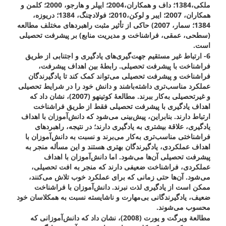
ملکی،1384؛ داف و همکاران،2004؛ ایپلر و هارجو، 2000؛ کلمن و
همکاران، 2007؛ ایبر و لوکن،2010؛ فولادچنگ، 1384؛ دریوزه،
1384؛ سمار، 2007) حاکی از تأثیر مثبت راهبردهای مختلف مطالعه
(سطحی، عمقی، فراشناخت و مدیریت منابع) بر پیشرفت تحصیلی
است.
6- ارتباط غیر مستقیم جهت‌گیری‌های یادگیری و اجتنابی از طریق
فراشناخت با پیشرفت تحصیلی. رابطۀ بین اهداف پیشرفت،
فراشناخت و پیشرفت تحصیلی می‌تواند کمک کند تا یادگیرندگان
عملکرد مناسب‌تری داشته‌باشند و دانش خود را در شرایط تحصیلی
و غیرتحصیلی به‌کار ببرند. مطالعۀ کوتینهو (2007)، نشان داد که
اهداف یادگیری با پیشرفت تحصیلی فقط از طریق فراشناخت
ارتباط دارند. بنابراین، پیش‌بینی می‌شود که دانش‌آموزان با اهداف
یادگیری، علاقة بیشتری به یادگیری دارند؛ در نتیجه، راهبردهای
فراشناختی مناسب‌تری به‌کار می‌برند و نسبت به دانش‌آموزان با
اهداف عملکردی، یادگیرندگان بهتری هستند و این مسأله منجر به
پیشرفت تحصیلی آن‌ها می‌شود. اما دانش‌آموزان با اهداف
عملکردی، فراشناخت ضعیفی دارند که منجر به افت تحصیلی،
می‌شود. آن‌ها حتی زمانی که برای عملکرد خوب تلاش می‌کنند،
ممکن است از یادگیری لذت نبرند. دانش‌آموزان با فراشناخت
ضعیف، یادگیرندگانی بی‌مهارت و ناشایسته نسبت به همکلاسان خود
محسوب می‌شوند.
مطالعة ویرگت و یورت (2008)، نشان داد که دانش‌آموزانی که