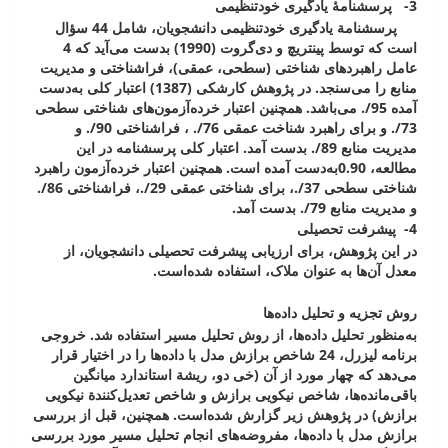
3-
پرسشنامۀ یادگیری خودتنظیمی
پرسشنامة یادگیری خودتنظیمی دانشجویان، شامل 44 سؤال
است که توسط پینتریچ و دی‌گروت (1990) بدست می‌آید که 4
عامل راهبردهای شناختی (سطحی، عمقی)، فراشناختی و مدیریت
منابع را می‌سنجد. در پژوهش کارشکی (1387) اعتبار کلی به‌دست
آمده 95/. می‌باشد. همچنین اعتبار خرده‌آزمون‌های شناختی سطحی
73/. و برای راهبرد شناخت عمقی 76/. ، فراشناختی 90/. و
مدیریت منابع 89/. بدست آمد. اعتبار کلی پرسشنامه در این
مطالعه، 0.90به‌دست آمده است. همچنین اعتبار خرده‌آزمون راهبرد
شناختی سطحی 37/.، برای شناختی عمقی 29/.، فراشناختی 86/.
و مدیریت منابع 79/. بدست آمد.
4-
پیشرفت تحصیلی
در این پژوهش، برای ارزیابی پیشرفت تحصیلی دانشجویان، از
معدل آن‌ها به عنوان ملاک، استفاده شده‌است.
روش تجزیه و تحلیل داده‌ها
به‌منظور تحلیل داده‌ها، از روش تحلیل مسیر استفاده شد. خروجی
برنامه لیزرل، 24 شاخص برازش مدل با داده‌ها را در اختیار قرار
می‌دهد که چهار مورد از آن (خی دو، ریشة استاندارد میانگین
باقی‌مانده‌ها، شاخص نیکویی برازش و شاخص تعدیل‌کنندة نیکویی
برازش) در پژوهش زیر گزارش شده‌است. همچنین، قبل از بررسی
برازش مدل با داده‌‌ها، مفروضه‌های انجام تحلیل مسیر مورد بررسی