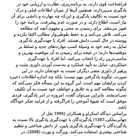
فراشناخت قوی دارند، به برنامه‌ریزی، نظارت و ارزیابی خود در
یادگیری می‌پردازند. همچنین آن‌ها از میزان اطلاعات قبلی و درک
خود نسبت به تکالیف یادگیری و این‌که چه مهارت و دانشی برای آن
نیاز است، اطلاع دارند. و در صورت عدم پیشرفت، برنامة خود را
تغییر می‌دهند. برای رسیدن به معنی و مفهوم آنچه که مطالعه
می‌کنند، تلاش می‌کنند و به حفظ طوطی‌وار مطالب اکتفا نکرده و
پیوسته در حال کسب دانش هستند. افراد با جهت‌گیری یادگیری
تمایل به رشد خود به وسیلة کسب مهارت‌های جدید و تسلط بر
موقعیت‌ها دارند؛ در نتیجه برای رسیدن به آن موقعیت بهترین و
مناسب‌ترین راه را انتخاب می‌کنند. اما افراد با جهت‌گیری
عملکردی، تمایل به تأیید عملکرد و به‌دست آوردن داوری مثبت و
پرهیز از داوری منفی دیگران نسبت به خودشان دارند. در این
صورت، چگونه یادگرفتن مهم نیست؛ بلکه چه اندازه اطلاعات ذخیره
کردن برایشان مهم است. این گروه به این مسأله فکر نمی‌کنند که
چگونه مطالعه کنند و به علایق و عواطف خود نسبت به آن تکلیف
نمی‌اندیشند. بنابراین می‌توان گفت، امروزه در امر یادگیری، فردی
موفق است که شیوۀ آموختن را فراگرفته و از فرایند تفکر خود‌آگاه
باشد.
براساس دیدگاه اسکراو و همکاران (1995 نقل از
جهانی‌ملکی،1387) یادگیرندگان با جهت‌گیری یادگیری بالا نسبت به
یادگیرندگان با جهت‌گیری یادگیری پایین، از دانش شناختی و تنظیم
شناختی بیشتری استفاده می‌کنند. ویرگت و یورت (2008)، در