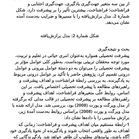
از بین سه متغیر جهت‌‌گیری یادگیری، جهت‌گیری اجتنابی و
فراشناخت؛ فراشناخت، بیشترین تأثیر را بر پیشرفت دارد. شکل
شمارة 2، مدل برازش‌یافته را با مسیرها و ضرایب به‌دست آمده
نشان می‌دهد.
شکل شمارة 2: مدل برازش‌یافته
بحث و نتیجه‌‌گیری
پیشرفت تحصیلی همواره به‌عنوان امری حیاتی در تعلیم و تربیت،
مورد توجه محققان تربیتی بوده‌است. به‌طور کلی عوامل مؤثر بر
پیشرفت تحصیلی را می‌توان به دو دستة عوامل بیرونی و عوامل
درونی تقسیم کرد. پژوهش حاضر با تأکید بر عوامل درونی مربوط
به یادگیرنده، به بررسی رابطة فراشناخت و اهداف پیشرفت و
راهبردهای مطالعه با پیشرفت تحصیلی اختصاص یافت. بر این
اساس، روابط علّی متغیرهای فراشناخت، اهداف پیشرفت و
راهبردهای مطالعه بر پیشرفت تحصیلی در قالب مدلی که برگرفته
از مدل ویرگت و یورت (2008) بود، بررسی شد. مدل ارائه شده با
مدل ویرگت و یورت (2008) براساس روابط به‌دست آمدة زیر،
برازش مناسبی را با داده‌ها نشان داد:
1-رابطة مستقیم میان اهداف پیشرفت و فراشناخت: زمانی که
اهداف به طور واقعی انتخاب شوند و یادگیرنده از نحوۀ یادگیری خود
آگاه باشند، پیامدهای مطلوب آن ظاهر خواهد شد. یادگیرندگانی که