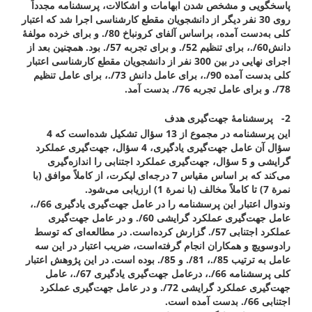
پاسخگویی و مشخص شدن ابهامات و اشکالات، پرسشنامه مجدداً
روی 30 نفر دیگر از دانشجویان مقطع کارشناسی اجرا شد که اعتبار
کلی به‌دست آمده، براساس آلفای کرونباخ 80/. و برای خرده مولفۀ
دانش60/.، برای تنظیم 52/. و برای تجربه 57/. بود. همچنین بعد از
اجرای نهایی در بین 300 نفر از دانشجویان مقطع کارشناسی اعتبار
کلی بدست آمده 90/.، برای عامل دانش 73/.، برای عامل تنظیم
78/. و برای عامل تجربه 76/. بدست آمد.
2-
پرسشنامۀ جهت‌گیری هدف
این پرسشنامه در مجموع از 13 سؤال تشکیل شده‌‌است که 4
سؤال آن عامل جهت‌گیری یادگیری، 4 سؤال، جهت‌گیری عملکرد
گرایشی و 5 سؤال، جهت‌گیری عملکرد اجتنابی را اندازه‌گیری
می‌کند که بر اساس مقیاس 7 درجه‌ای لیکرت، از کاملاً موافق (با
نمرة 7) تا کاملاً مخالف (با نمرة 1) ارزیابی می‌شود.
وندوال اعتبار این پرسشنامه را در عامل جهت‌گیری یادگیری 66/.،
عامل جهت‌گیری عملکرد گرایشی 60/. و در عامل جهت‌گیری
عملکرد اجتنابی 57/. گزارش کرده‌‌است. در مطالعه‌ای که توسط
رادوسویچ و همکاران انجام گرفته‌است، ضریب اعتبار در این سه
عامل به ترتیب 85/.، 81/. و 85/. بوده است. در این پژوهش اعتبار
کلی پرسشنامه 66/.، درعامل جهت‌گیری یادگیری 67/.، عامل
جهت‌گیری عملکرد گرایشی 72/. و در عامل جهت‌گیری عملکرد
اجتنابی 66/. بدست آمده است.