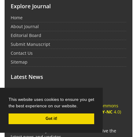
Explore Journal
Home
About Journal
Editorial Board
Submit Manuscript
Contact Us
Sitemap
Latest News
This website uses cookies to ensure you get
This work is licensed under a Creative Commons
the best experience on our website.
Attribution 4.0 International License (
CC BY-NC
4.0)
Got it!
Newsletter Subscription
Subscribe to the journal newsletter and receive the
latest news and updates