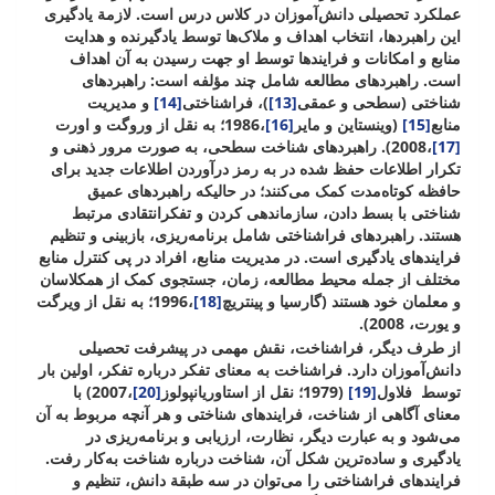
عملکرد تحصیلی دانش‌آموزان در کلاس درس است. لازمة یادگیری
این راهبردها، انتخاب اهداف و ملاک‌ها توسط یادگیرنده و هدایت
منابع و امکانات و فرایندها توسط او جهت رسیدن به آن اهداف
است. راهبردهای مطالعه شامل چند مؤلفه است: راهبردهای
شناختی (سطحی و عمقی
[13]
)، فراشناختی
[14]
و مدیریت
منابع
[15]
(وینستاین و مایر
[16]
،1986؛ به نقل از وروگت و اورت
[17]
،2008). راهبردهای شناخت سطحی، به صورت مرور ذهنی و
تکرار اطلاعات حفظ شده در به رمز درآوردن اطلاعات جدید برای
حافظه کوتاه‌مدت کمک می‌کنند؛ در حالیکه راهبردهای عمیق
شناختی با بسط دادن، سازماندهی کردن و تفکرانتقادی مرتبط
هستند. راهبردهای فراشناختی شامل برنامه‌ریزی، بازبینی و تنظیم
فرایندهای یادگیری است. در مدیریت منابع، افراد در پی کنترل منابع
مختلف از جمله محیط مطالعه، زمان، جستجوی کمک از همکلاسان
و معلمان خود هستند (گارسیا و پینتریچ
[18]
،1996؛ به نقل از ویرگت
و یورت، 2008).
از طرف دیگر، فراشناخت، نقش مهمی در پیشرفت تحصیلی
دانش‌آموزان دارد. فراشناخت به معنای تفکر درباره تفکر، اولین بار
توسط فلاول
[19]
(1979؛ نقل از استاوریانپولوز
[20]
،2007) با
معنای آگاهی از شناخت، فرایندهای شناختی و هر آنچه مربوط به آن
می‌شود و به عبارت دیگر، نظارت، ارزیابی و برنامه‌ریزی در
یادگیری و ساده‌ترین شکل آن، شناخت درباره شناخت به‌کار رفت.
فرایندهای فراشناختی را می‌توان در سه طبقة دانش، تنظیم و