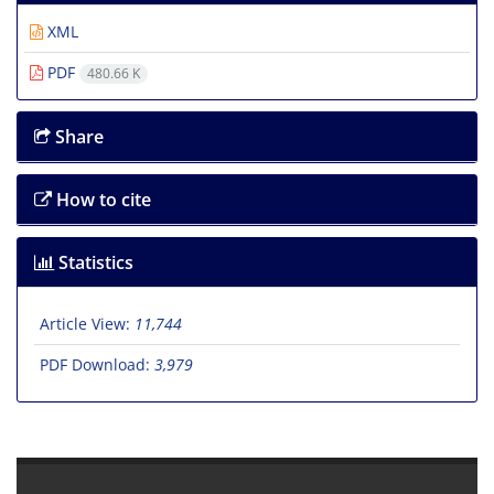
XML
PDF
480.66 K
Share
How to cite
Statistics
Article View:
11,744
PDF Download:
3,979