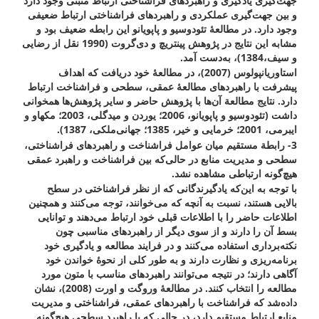
جهت‌گیری یادگیری و راهبردهای فراشناختی ارتباط مثبتی وجود دارد
و بین جهت‌گیری عملکردی و راهبردهای فراشناختی ارتباط ضعیفی
وجود دارد. در مطالعۀ تئودوسیو و پاپویانو این رابطه ضعیف بود و
مشابه این نتایج در پژوهش پینتریچ و دی‌گروت (1990 نقل از رضایی
و سیف،1384)، به‌دست آمد.
استاوریانپولوس (2007)، در مطالعۀ خود دریافت که اهداف
پیشرفت با راهبردهای مطالعۀ عمقی، سطحی و فراشناخت ارتباط
دارد. نتایج مطالعة آن‌ها با پژوهش حاضر و سایر پژوهش‌ها همخوانی
داشت (تئودوسیو و پاپویانو، 2006؛ یوردن و میدگلی، 2003؛ مکهاو و
ایبرمی، 2001؛ خرمایی و خیر، 1385؛ جهانی‌ملکی، 1387).
3- رابطة مستقیم میان عوامل
فراشناخت و راهبردهای فراشناختی،
سطحی و مدیریت منابع در حالی‌که بین فراشناخت و راهبرد عمقی
هیچ‌گونه ارتباطی مشاهده نشد.
با توجه به این‌که یادگیرندگانی که از نظر فراشناختی در سطح
بالایی هستند، نسبت به آنچه که می‌خوانند، توجه می‌کنند و همچنین
اطلاعات حاضر را با اطلاعات قبلی خود ارتباط می‌دهند و توانایی
بسط آن را دارند و از سوی دیگر از راهبردهای مناسبی چون
نکته‌برداری استفاده می‌کنند و در فرایند مطالعه و یادگیری خود
برنامه‌ریزی و نظارت دارند و به طور کلی از نحوۀ خواندن خود
آگاهی دارند؛ در نتیجه می‌توانند راهبردهای مناسب با متون مورد
مطالعه را انتخاب کنند. در مطالعۀ وروگت و اورت (2008)، نشان
داده‌شد که فراشناخت با راهبردهای عمقی، فراشناختی و مدیریت
منابع ارتباط مستقیم دارد، در حالی که با راهبرد سطحی هیچ‌گونه