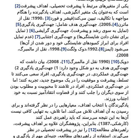
یکی از متغیرهای مرتبط با پیشرفت تحصیلی، اهداف پیشرفت
[2]
است که به‌عنوان یک متغیر انگیزشی، اهداف یادگیرنده را هنگام
مواجهه با تکالیف، تبیین می‌کند
(فیشر و فورد
[3]
،1990؛ نقل از
ماترن
[4]
،2005). جهت‌گیری هدف شامل: جهت‌گیری یادگیری
[5]
(تمایل به سوی رشد و پیشرفت)، جهت‌گیری گرایشی
[6]
( تمایل
برای نشان دادن شایستگی‌ها) و جهت‌گیری اجتنابی
[7]
(عدم تمایل
افراد برای ابراز کمبودهای شایستگی خود و دور شدن از آن‌ها)
می‌شود (ایمز
[8]
،1992،دوک ولگت
[9]
،1998، نقل از مالمبرگ،
2008).
دویک
[10]
(1990 نقل از مالمبرگ
[11]
، 2008)، بیان داشت که
جهت‌گیری هدف به دو شکل وجود دارد: 1) جهت‌‌گیری یادگیری 2)
جهت‌گیری عملکردی. در جهت‌گیری یادگیری، افراد سعی می‌کنند تا
تسلط، پیشرفت و موفقیت را در یک موضوع جدید، تجربه کنند؛ اما
در جهت‌گیری عملکردی، افراد در تلاشند تا محبوبیت و مطلوب بودن
از سوی دیگران را جلب کنند و از قضاوت انتقادآمیز نسبت به خود
اجتناب ورزند.
یادگیرندگان با انتخاب اهداف، معیارهایی را در نظر گرفته‌اند و برای
رسیدن به آن اهداف تلاش می‌کنند. اما تلاش، به تنهایی کافی نیست
آن‌ها به این نتیجه می‌رسند که باید راهبردی عمل کنند
(کارشکی،1387). بنابراین، پژوهشگران علاوه بر اهداف پیشرفت،
راهبردهای مطالعه
[12]
را نیز در پیشرفت تحصیلی در نظر
می‌گیرند. استفاده از راهبردهای مطالعه، جنبه‌ای مهم از یادگیری و