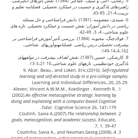
5. رضایی، اکبر، و سیف، علی­اکبر. (1384).
نقش باورهای انگیزشی،
راهبردهای یادگیری و جنسیت در عملکرد تحصیلی
. فصلنامه تعلیم و
تربیت،21،4، 85-43.
6. صمدی، معصومه. (1381).
دانش فراشناختی و حل مسئله
ریاضی در دانش آموزان: نقش جنسیت و عملکرد تحصیلی
. تازه های
علوم شناختی، 4، 3، 49-42.
7. فولادچنگ، محبوبه. (1384).
بررسی تأثیر آموزش فراشناختی بر
پیشرفت تحصیلی درس ریاضی.
فصلنامهنوآوری­های شناختی،
14،4،162-149.
8. کارشکی، حسین.(1387).
نقش اهداف پیشرفت در مولفه­های
یادگیری خودتنظیمی
. تازه­های علوم شناختی،10 3،21-13.
9. Abar, Beau., and Loken, Eric.(2010).
Self-regulated
learning and self-directed study in a pre-college sample).
Learning and Individual Differences,.20,.25-29.
Aleven, Vincent A.W.M.M., Koedinger , Kenneth R.
(2002).
An effective metacognitive strategy: learning by
doing and explaining with a computer-based Cognitive
Tutor
. Cognitive Science 26, 147–179.
Coutinh, Savia A.)2007).
The relationship between
goals, metacognition, and academic success
. Educate,
7, 1, 39-47.
Coutinho, Savia A., and Neuman,Georg.(2008).
A