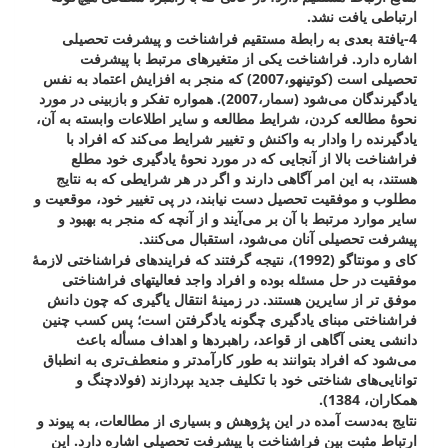
ارتباطی یافت نشد.
4-یافتة بعدی به رابطة مستقیم فراشناخت و پیشرفت تحصیلی
اشاره دارد. فراشناخت یکی از متغیرهای مرتبط با پیشرفت
تحصیلی است (کوتینهو،2007) که منجر به افزایش اعتماد به نفس
یادگیرندگان می‌شود (سمار،2007). همواره تفکر و بازبینی در مورد
نحوۀ مطالعه کردن، شرایط مطالعه و سایر اطلاعات وابسته به آن،
یادگیرنده را وادار به واکنش و تغییر شرایط می‌کند که افراد با
فراشناخت بالا از آنجایی که در مورد نحوۀ یادگیری خود مطلع
هستند، به این امر آگاهی دارند و اگر در هر شرایطی که به نتایج
مطلوب و موفقیت تحصیل دست نیابند، در پی تغییر خود، موقعیت و
سایر موارد مرتبط با آن بر می‌آیند و از آنچه که منجر به بهبود و
پیشرفت تحصیلی آنان می‌شود، استقبال می‌کنند.
کای و مونتاگو (1992)، نتیجه گرفتند که فرایندهای فراشناختی لازمۀ
موفقیت در حل مسئله بوده و افراد واجد فعالیت­های فراشناختی
موفق تر از سایرین هستند. در زمینۀ انتقال یاگیری که چون دانش
فراشناختی مبنای یادگیری چگونه یادگرفتن است؛ پس کسب چنین
دانشی یعنی آگاهی از قواعد، راهبردها و اهداف مسأله باعث
می‌شود که افراد بتوانند به طور کارآمدتر و منعطف‌تری به انطباق
توانایی‌های شناختی خود با تکلیف جدید بپردازند (فولادچنگ و
همکاران، 1384).
نتایج به‌دست آمده در این پژوهش و بسیاری از مطالعات، به پیوند و
ارتباط مثبت بین فراشناخت با پیشرفت تحصیلی اشاره دارد. این