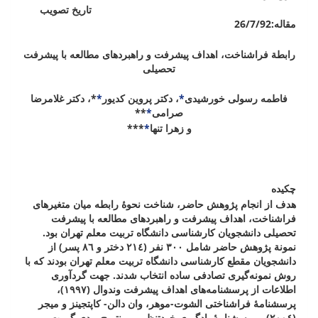
تاریخ تصویب
مقاله:26/7/92
رابطة فراشناخت، اهداف پیشرفت و راهبردهای مطالعه با پیشرفت
تحصیلی
فاطمه رسولی خورشیدی
*
،
دکتر پروین کدیور
*
*
،
دکتر غلامرضا
صرامی
*
**
و
زهرا تنها
*
***
چکیده
هدف از انجام پژوهش حاضر، شناخت نحوۀ رابطه میان متغیرهای
فراشناخت، اهداف پیشرفت و راهبردهای مطالعه با پیشرفت
تحصیلی دانشجویان کارشناسی دانشگاه تربیت معلم تهران بود.
نمونة پژوهش حاضر شامل ٣٠٠ نفر (٢١٤ دختر و ٨٦ پسر) از
دانشجویان مقطع کارشناسی دانشگاه تربیت معلم تهران بودند که با
روش نمونه‌گیری تصادفی ساده انتخاب شدند. جهت گردآوری
اطلاعات از پرسشنامه‌های اهداف پیشرفت وندوال (١٩٩٧)،
پرسشنامۀ فراشناختی الشوت-موهر، وان دالن- کاپتجینز و میجر
(٢٠٠٤) و پرسشنامۀ یادگیری خودتنظیمی پینتریچ و دی گروت