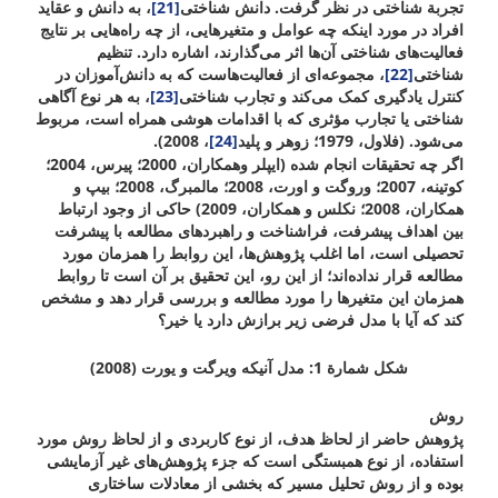
تجربة شناختی در نظر گرفت. دانش شناختی
[21]
، به دانش و عقاید
افراد در مورد اینکه چه عوامل و متغیرهایی، از چه راه‌هایی بر نتایج
فعالیت‌های شناختی آن‌ها اثر می‌گذارند، اشاره دارد. تنظیم
شناختی
[22]
، مجموعه‌ای از فعالیت‌هاست که به دانش‌‌آموزان در
کنترل یادگیری کمک می‌کند و تجارب شناختی
[23]
، به هر نوع آگاهی
شناختی یا تجارب مؤثری که با اقدامات هوشی همراه است، مربوط
می‌شود. (فلاول، 1979؛ زوهر و پلید
[24]
، 2008).
ا
گر چه
تحقیقات انجام شده
(ایپلر و
همکاران، 2000
؛ پیرس، 2004
؛
کوتینه، 2007؛ وروگت و اورت، 2008؛ مالمبرگ، 2008؛ بیپ و
همکاران، 2008؛ نکلس و همکاران، 2009)
حاکی از وجود ارتباط
بین اهداف پیشرفت، فراشناخت و راهبرد‌های مطالعه با پیشرفت
تحصیلی است
، اما اغلب پژوهش‌ها، این روابط را همزمان مورد
مطالعه قرار نداده‌اند؛ از این رو، این تحقیق بر آن است تا روابط
همزمان این متغیرها را مورد مطالعه و بررسی قرار دهد و مشخص
کند که آیا با مدل فرضی زیر برازش دارد یا خیر؟
شکل شمارة 1: مدل آنیکه ویرگت و یورت (2008)
روش
پژوهش حاضر از لحاظ هدف، از نوع کاربردی و از لحاظ روش مورد
استفاده، از نوع همبستگی است که جزء پژوهش‌‌های غیر آزمایشی
بوده و از روش تحلیل مسیر که بخشی از معادلات ساختاری