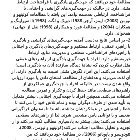
مطالعۀ خود دریافتند که جهت‌گیری یادگیری با فراشناخت ارتباط
مثبتی دارد. در حالیکه در جهت‌گیری‌های گرایشی و اجتنابی با
فراشناخت، ارتباطی به‌دست نیامد. این یافته با مطالعات کوتینهو و
نیومن (2008)؛ ایمز، آرچر،1988؛ دویک و لگت (1998)؛ اسپرلینگ و
همکاران (2004) و مطالعۀ فورد و همکاران (1998؛ نقل از جهانی)
همخوانی دارد.
2- بر اساس نتایج به‌دست آمده، جهت‌گیری‌های گرایشی و یادگیری
با راهبرد عمقی، ارتباط مستقیم و جهت‌گیری‌های یادگیری و اجتنابی
با راهبردهای فراشناختی، سطحی و مدیریت منابع، ارتباط
غیرمستقیم دارد. افراد با جهت‌گیری یادگیری از راهبردهای عمقی
مثل نظارت کردن که نشانۀ دیدگاه سازندة آنان به یادگیری است؛
استفاده می‌کنند. این افراد نگرش مثبتی نسبت به یادگیری دارند، از
آن لذت می‌برند و هدفشان از مطالعه، امتحان دادن یا مورد ارزیابی
واقع شدن نیست؛ در حالیکه، افراد با جهت‌گیری عملکردی از
راهبردهای سطحی مانند حفظ کردن و تکرار و تمرین مطالعه
استفاده می‌کنند. همچنین افراد با جهت‌گیری اجتنابی، بیشتر متمایل
به تأیید شدن از طرف دیگران بوده و تمام تلاش خود را می‌کنند تا
خطا و اشتباهی در عملکردشان نداشته باشند؛ تا به‌عنوان فراگیرانی
ضعیف و با توانایی پایین مشخص شوند. لذا از راهبردهای سطحی
استفاده می‌کنند؛ یعنی بیشتر به یادسپاری مطالب تکیه می‌کنند و از
تجزیه و تحلیل مطالب اجتناب می‌کنند(کوتینهو و نیومن، 2008).
تئودوسیو و پاپویانو (2006)، در مطالعۀ خود دریافتند که بین