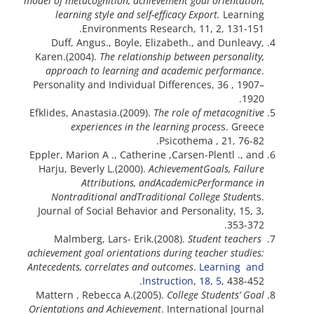
model of metacognition, achievement goal orientation,
learning style and self-efficacy Export.
Learning
Environments Research, 11, 2, 131-151.
Duff, Angus., Boyle, Elizabeth., and Dunleavy,
Karen.(2004).
The relationship between personality,
approach to learning and academic performance
.
Personality and Individual Differences, 36 , 1907–
1920.
Efklides, Anastasia.(2009).
The role of metacognitive
experiences in the learning proces
s. Greece
Psicothema , 21, 76-82.
Eppler, Marion A ., Catherine ,Carsen-Plentl ., and
Harju, Beverly L.(2000).
Achievement
Goals, Failure
Attributions, and
Academic
Performance in
Nontraditional and
Traditional College Studen
ts.
Journal of Social Behavior and Personality, 15, 3,
353-372.
Student teachers
Malmberg, Lars- Erik.(2008).
achievement goal orientations during teacher studies:
Antecedents, correlates and outcomes
.
Learning and
Instruction
,
18, 5
, 438-452.
Mattern , Rebecca A.(2005).
College Students’ Goal
Orientations and Achievement
. International Journal