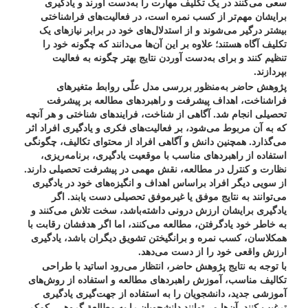
سعی می‌کنند در یک تکلیف مهارت را به‌دست آورند و یادگیری
برایشان مهم‌تر از کسب نمره است، در فعالیت‌های فراشناختی
بیشتر درگیر می‌شوند و از استدلال‌های خود در برابر نیازهای یک
تکلیف آگاه هستند؛ علاوه بر این آن‌ها می‌دانند که چگونه خود را
تنظیم کنند و برای به‌دست آوردن نتایج بهتر چگونه به فعالیت
بپردازند.
پژوهش حاضر به‌منظور بررسی مدل علّی روابط متغیرهای
فراشناخت، اهداف پیشرفت و راهبردهای مطالعه بر پیشرفت
تحصیلی انجام شد. آگاهی از شناخت، فرایندهای شناختی و هر آنچه
که به آن مربوط می‌شود، بر فعالیت‌های فکری و یادگیری افراد اثر
می‌گذارد. همچنین دانش و آگاهی افراد از محتوای تکالیف، چگونگی
استفاده از راهبردهای مناسب با موقعیت یادگیری، برنامه‌ریزی،
نظارت و کنترل در مطالعه، نقش مهمی در پیشرفت تحصیلی دارند.
از سویی دیگر افراد براساس اهداف و انگیزه‌های خود در یادگیری
می‌توانند به نتایج موفق یا غیرموفق تحصیلی دست یابند. اگر
یادگیری برایشان ارزش درونی داشته‌باشد، سخت تلاش می‌کنند و
به خاطر خود یادگرفتن، مطالعه می‌کنند، اما اگر هدفشان رقابت با
همکلاسان، کسب نمره و برانگیختن تشویق دیگران باشد، یادگیری
ارزش واقعی خود را از دست می‌دهد.
با توجه به نتایج پژوهش حاضر، انتظار می‌رود اساتید با طراحی
تکالیف مناسب، آموزش راهبردهای مطالعه و استفاده از روش‌های
آموزشی جدید، دانشجویان را به استفاده از جهت‌گیری یادگیری
ترغیب کنند. آن‌ها می‌توانند دانشجویان را به مطالعة گروهی، کمک