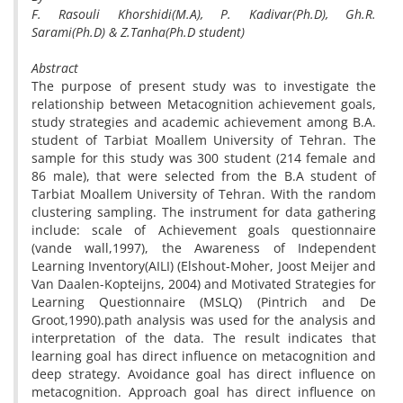
F. Rasouli Khorshidi(M.A), P. Kadivar(Ph.D), Gh.R.
Sarami(Ph.D) & Z.Tanha(Ph.D student)
Abstract
The purpose of present study was to investigate the
relationship between Metacognition achievement goals,
study strategies and academic achievement among B.A.
student of Tarbiat Moallem University of Tehran. The
sample for this study was 300 student (214 female and
86 male), that were selected from the B.A student of
Tarbiat Moallem University of Tehran. With the random
clustering sampling. The instrument for data gathering
include: scale of Achievement goals questionnaire
(vande wall,1997), the Awareness of Independent
Learning Inventory(AILI) (Elshout-Moher, Joost Meijer and
Van Daalen-Kopteijns, 2004) and Motivated Strategies for
Learning Questionnaire (MSLQ) (Pintrich and De
Groot,1990).path analysis was used for the analysis and
interpretation of the data. The result indicates that
learning goal has direct influence on metacognition and
deep strategy. Avoidance goal has direct influence on
metacognition. Approach goal has direct influence on