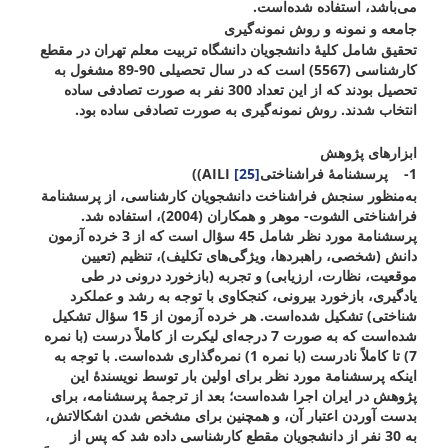
می‌باشد، استفاده شده‌است.
جامعه و نمونه و روش نمونه‌گیری
تحقیق شامل کلیۀ دانشجویان دانشگاه تربیت معلم تهران در مقطع
کارشناسی (5567) است که در سال تحصیلی 90-89 مشغول به
تحصیل بودند که از این تعداد 300 نفر به صورت تصادفی ساده
انتخاب شدند. روش نمونه‌گیری به صورت تصادفی ساده بود.
ابزارهای پژوهش
1-
پرسشنامۀ فراشناختی
[25]
AILI
)
)
به‌‌منظور سنجش فراشناخت دانشجویان کارشناسی، از پرسشنامة
فراشناختی الشوت- موهر و همکاران (2004)، استفاده شد.
پرسشنامة مورد نظر شامل 45 سؤال است که از 3 خرده آزمون
دانش (شخصی، راهبردها، ویژگی‌های تکلیف)، تنظیم (تعیین
موقعیت، نظارت، ارزیابی) و تجربه (بازخورد درونی در طی
یادگیری، بازخورد بیرونی، کنجکاوی با توجه به رشد و عملکرد
شناختی) تشکیل شده‌است. هر خرده آزمون از 15 سؤال تشکیل
شده‌است که به صورت 7 درجه‌ای لیکرت از کاملاً درست (با نمره
7) تا کاملاً نادرست (با نمره 1) نمره‌گذاری شده‌است. با توجه به
اینکه پرسشنامة مورد نظر برای اولین بار توسط نویسندۀ این
پژوهش در ایران اجرا شده‌است؛ بعد از ترجمۀ پرسشنامه، برای
بدست آوردن اعتبار آن، و همچنین برای مشخص شدن اشکالاتش،
به 30 نفر از دانشجویان مقطع کارشناسی داده شد که پس از