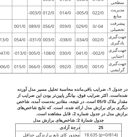
سطحی
مدیریت
003/0-
012/0
014/0
005/0-
022/0
منابع
پیشرفت
001/0
089/0
056/0
059/0
029/0
04-/0
تحصیلی
جهت‌گیری
13/0
054/0
031/0-
003/0
038/0-
034/0-
002/0
یادگیری
جهت‌گیری
47/0-
013/0-
005/0
108/0-
030/0
041/0
002/0-
اجتنابی
جهت‌گیری
06/0-
015/0
066/0
008/0-
092/0
035/0
001/0
گرایشی
در جدول 1، ضرایب باقی‌مانده محاسبة تحلیل مسیر مدل آورده
شده‌است. اکثر ضرایب فوق، بیانگر پایین‌تر بودن این ضرایب از
مقدار ملاک 05/0 است. در نتیجه، مقادیر به‌دست آمده، شاخص
دیگری برای برازش مدل ارائه شده، است. که نتایج شاخص‌های
برازش مدل در جدول شماره 2، قابل مشاهده است.
جدول شمارۀ 2: شاخص‌های برازش مدل
25
درجة آزادی
(p=0/814) 18.635
مجذور کای تابع برازندگی حداقل