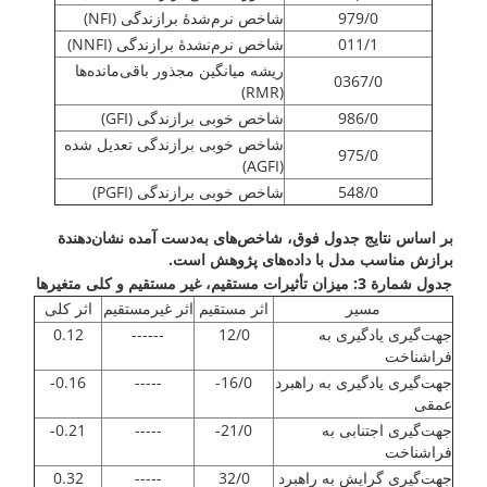
979/0
شاخص نرم‌شدۀ برازندگی (NFI)
011/1
شاخص نرم‌نشدۀ برازندگی (NNFI)
ریشه میانگین مجذور باقی‌مانده‌ها
0367/0
(RMR)
986/0
شاخص خوبی برازندگی (GFI)
شاخص خوبی برازندگی تعدیل شده
975/0
(AGFI)
548/0
شاخص خوبی برازندگی (PGFI)
بر اساس نتایج جدول فوق، شاخص‌های به‌دست آمده نشان‌دهندة
برازش مناسب مدل با داده‌های پژوهش است.
جدول شمارة 3: میزان تأثیرات مستقیم، غیر مستقیم و کلی متغیرها
مسیر
اثر مستقیم
اثر غیرمستقیم
اثر کلی
جهت‌گیری یادگیری به
12/0
------
0.12
فراشناخت
جهت‌گیری یادگیری به راهبرد
16/0-
-----
0.16-
عمقی
جهت‌گیری اجتنابی به
21/0-
-----
0.21-
فراشناخت
جهت‌گیری گرایش به راهبرد
32/0
-----
0.32