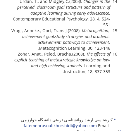
Urdan. T., and Midgley,C.(2003
). Changes in the
perceived classroom goal structure and pattern of
adaptive learning during early adolescence
.
Contemporary Educational Psychology, 28, 4, 524-
551.
Metacognition,
Vrugt, Anneke., Oort, Frans J.(2008).
achievement goal,
study strategies and academic
achievement: pathways to achievement
.
Metacognition Learning, 30, 123-146.
Zohar, Anat., Peled, Bracha.(2008).
The effects of
explicit teaching of metastrategic knowledge on low-
and high achieving students.
Learning and
Instruction, 18, 337-353.
*
کارشناسی ارشد روانشناسی تربیتی دانشگاه خوارزمی
fatemehrasoulikhorshidi@yahoo.com
Email: