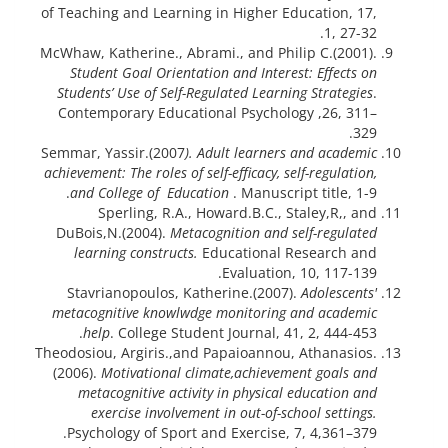
of Teaching and Learning in Higher Education, 17,
1, 27-32.
McWhaw, Katherine., Abrami., and Philip C.(2001).
Student Goal Orientation and Interest: Effects on
Students’ Use of Self-Regulated Learning Strategies
.
Contemporary Educational Psychology ,26, 311–
329.
Semmar, Yassir.(2007
). Adult learners and academic
achievement: The roles of self-efficacy, self-regulation,
and College of Education
. Manuscript title, 1-9.
Sperling, R.A., Howard.B.C., Staley,R,, and
DuBois,N.(2004).
Metacognition and self-regulated
learning constructs.
Educational Research and
Evaluation, 10, 117-139.
Stavrianopoulos, Katherine.(2007).
Adolescents'
metacognitive knowlwdge monitoring and academic
help
. College Student Journal, 41, 2, 444-453.
Theodosiou, Argiris.,and Papaioannou, Athanasios.
(2006).
Motivational climate,
achievement goals and
metacognitive activity in physical education and
exercise involvement in out-of-school settings.
Psychology of Sport and Exercise, 7, 4,361–379.