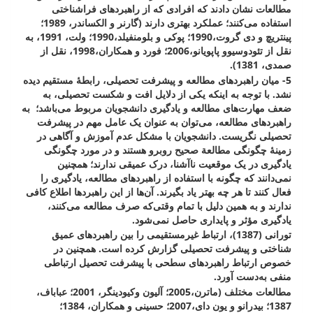
مطالعات نشان دادند که افرادی که از راهبردهای فراشناختی
استفاده می‌کنند؛ عملکرد بهتری دارند (گارنر و الکساندر، 1989؛
پینتریچ و دی گروت،1990؛ پوکی و بلومنفیلد،1990؛ ولت، 1991، به
نقل از تئودوسیوو پاپویانو،2006؛ فورد و همکاران،1998، نقل از
صمدی، 1381).
5- میان راهبردهای مطالعه و پیشرفت تحصیلی، رابطۀ مستقیم دیده
نشد. با توجه به اینکه یکی از دلایل افت و شکست تحصیلی، به
ضعف مهارت‌‌های مطالعه و یادگیری دانشجویان مربوط می‌باشد؛ به
راهبردهای مطالعه، می‌توان به عنوان یک عامل مهم در پیشرفت
تحصیلی نگریست. دانشجویان با مشکل عدم آموزش و آگاهی در
زمینۀ چگونگی مطالعة صحیح روبرو هستند و در مورد چگونگی
یادگیری در یک موقعیت ناآشنا، درک عمیقی ندارند؛ همچنین
نمی‌دانند که چگونه با استفاده از راهبردهای مطالعه، یادگیری را
فعال کنند تا هر چه بهتر یاد بگیرند. آن‌ها از این راهبردها اطلاع کافی
ندارند و به همین دلیل با تمام وقتی‌که صرف مطالعه می‌کنند،
یادگیری مؤثر و پایداری حاصل نمی‌شود.
تورانی (1387)، ارتباط غیرمستقیمی را بین راهبردهای عمیق
شناختی و پیشرفت تحصیلی گزارش کرده است. همچنین در
خصوص ارتباط راهبردهای سطحی با پیشرفت تحصیل ارتباطی
منفی به‌دست آورد.
مطالعات مختلف (ماترن،2005؛ آلیون وکیودینگر، 2001؛ عباباف،
1387؛ بیدرانو و یون دای،2007؛ حسینی و همکاران، 1384؛