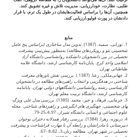
طلبی، نظارت، خودارزیابی، مدیریت تلاش و غیره تشویق کنند.
همچنین، آن‌ها را براساس فعالیت‌هایشان در طول یک ترم، با قرار
دادنشان در پورت فولیو،ارزیابی کنند.
منابع
1. تورانی، سمیه. (1387).
تدوین مدل ساختاری (براساس پنج عامل
شخصیتی نئو و رویکردهای مطالعه) به‌منظور پیش‌بینی پیشرفت
تحصیلی در بین دانشجویان دانشکده روانشناسی دانشگاه آزاد
اسلامی واحد کرج
. پایان‌نامة کارشناسی ارشد، دانشگاه علامه
طباطبائی تهران.
2. جهانی‌ملکی، رعنا. (1387 ).
بررسی نقش باورهای معرفت
شناختی در هدف­گزینی و انتخاب راهبردهای مطالعه در دانشجویان
کارشناسی رشته روانشناسی دانشگاه­های دولتی تهران
. پایان­نامه
کارشناسی ارشد، دانشگاه تربیت معلم تهران.
3. خرمایی، فرهاد، و خیر، محمد. (1385).
بررسی مدل علی ویژگی­
های شخصیتی، جهت­گیری های انگیزشی و راهبردهای شناختی.
مجله
علوم اجتماعی و انسانی دانشگاه شیراز، 25،4،97-79.
4. دریوزه، زهرا. (1384).
بررسی رفتار همدلانه دختران نوجوان
دبیرستانی با مادرانشان و رابطه آن با مهارت فراشناخت و پیشرفت
تحصیلی در شهر تهران.
مطالعه زنان،3، 8،82 -67.