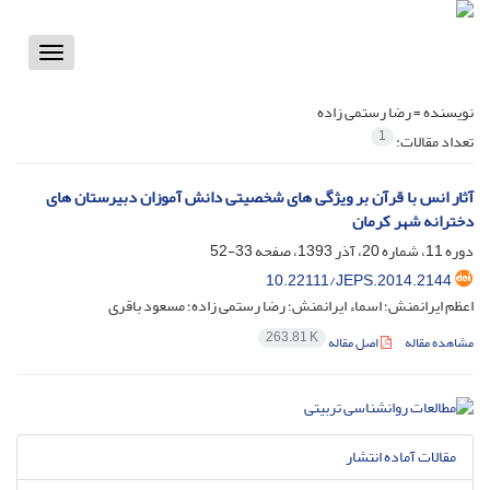
Toggle
vigation
نویسنده =
رضا رستمی زاده
1
تعداد مقالات:
آثار انس با قرآن بر ویژگی های شخصیتی دانش آموزان دبیرستان های
دخترانه شهر کرمان
دوره 11، شماره 20، آذر 1393، صفحه
33-52
10.22111/JEPS.2014.2144
اعظم ایرانمنش؛ اسماء ایرانمنش؛ رضا رستمی زاده؛ مسعود باقری
263.81 K
مشاهده مقاله
اصل مقاله
مقالات آماده انتشار